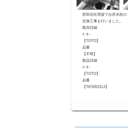
世田谷区用賀で台所水栓の
交換工事を行いました。
既存詳細
ﾒｰｶｰ
【TOTO】
品番
【不明】
新設詳細
ﾒｰｶｰ
【TOTO】
品番
【TKS05311J】