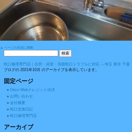
▲ ページの先頭に移動
蛇口修理専門店｜台所・浴室・洗面蛇口トラブルに対応 ～埼玉 東京 千葉
ブログの 2021年10月 のアーカイブを表示しています。
固定ページ
Orico Webクレジット決済
お問い合わせ
会社概要
蛇口交換日記
蛇口修理専門店
アーカイブ