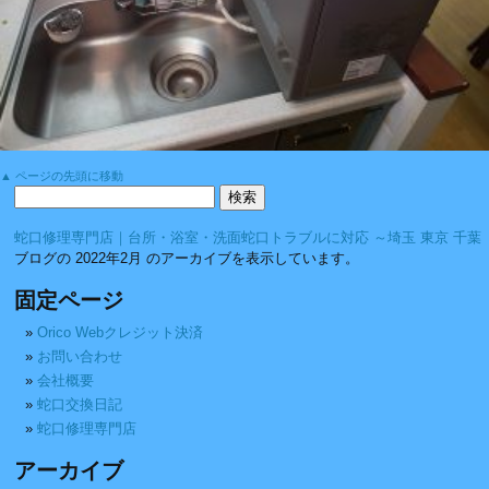
▲ ページの先頭に移動
蛇口修理専門店｜台所・浴室・洗面蛇口トラブルに対応 ～埼玉 東京 千葉
ブログの 2022年2月 のアーカイブを表示しています。
固定ページ
Orico Webクレジット決済
お問い合わせ
会社概要
蛇口交換日記
蛇口修理専門店
アーカイブ