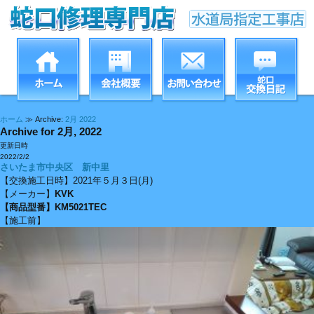
ホーム
≫ Archive:
2月 2022
Archive for 2月, 2022
更新日時
2022/2/2
さいたま市中央区 新中里
【交換施工日時】2021年５月３日(月)
【メーカー】
KVK
【商品型番】
KM5021TEC
【施工前】