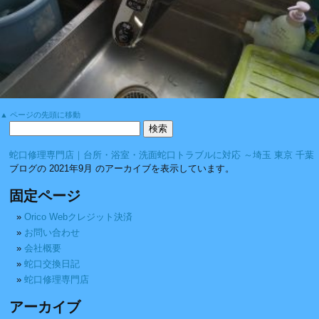
▲ ページの先頭に移動
蛇口修理専門店｜台所・浴室・洗面蛇口トラブルに対応 ～埼玉 東京 千葉
ブログの 2021年9月 のアーカイブを表示しています。
固定ページ
Orico Webクレジット決済
お問い合わせ
会社概要
蛇口交換日記
蛇口修理専門店
アーカイブ